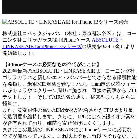
株式会社コペックジャパン（本社：東京都渋谷区）は、コー
ニング社ゴリラガラス採用iPhoneケース
ABSOLUTE・
LINKASE AIR for iPhone 13シリーズ
の販売を9/24（金）より
開始致します。
【iPhoneケースに必要なもの全てがここに】
2021年最新のABSOLUTE・LINKASE AIRは、コーニング社
ゴリラガラスと新しいエア・バンパーとでさらなる保護性能
を発揮し、米軍MIL規格を難なくパス。1mm厚の保護ウォー
ルがカメラやスクリーン周りに施され、直接の衝撃からプロ
テクトします。そしてAIRの名の通り、従来型よりもさらに
軽量に。
また、黄変耐性の高いADM素材が配合されたTPUはより長
く透明度を維持します。さらに、TPUにはAg+銀イオン素材
が含有されており、細菌を寄せ付けにくくします。
まさにこの最新のLINKASE AIRにはiPhoneケースに必要な
全てが備わっています。これ以上でもこれ以下でもない、こ