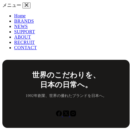
コ
メニュー
ン
Home
テ
BRANDS
ン
NEWS
ツ
SUPPORT
へ
ABOUT
ス
RECRUIT
CONTACT
キ
ッ
プ
世界のこだわりを、
日本の日常へ。
1992年創業、世界の優れたブランドを日本へ。