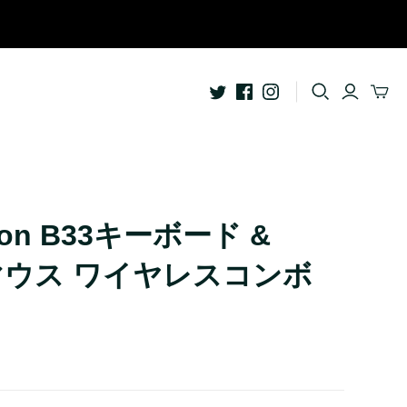
ライフスタイル
Apple Watch用アクセサリー
ッドホン
Garmin用アクセサリー
AquaSeal防水バッグ
bitplay Essentialシリーズ
ron B33キーボード &
クセサリー
bitplay Blackシリーズ
5マウス ワイヤレスコンボ
ライフスタイルアクセサリー
バッグ
イヤープラグ