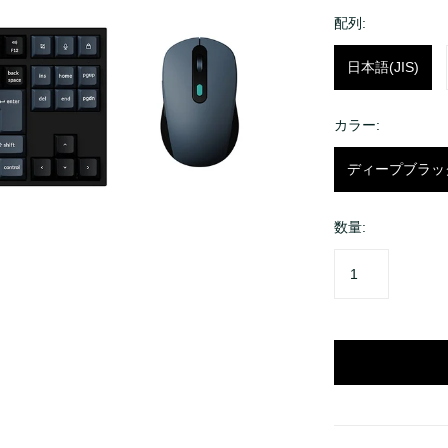
K QMK
配列:
Q Pro
日本語(JIS)
K Pro
V
カラー:
Q
K
ディープブラッ
数量: