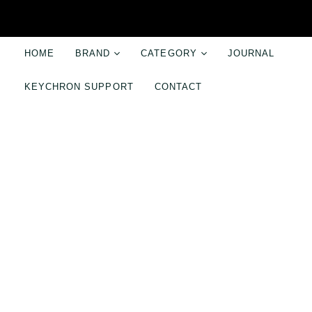
HOME
BRAND
CATEGORY
JOURNAL
スマホアクセサリー
パソコンアクセ
KEYCHRON SUPPORT
CONTACT
ABSOLUTE
ケース・プロテクター
キーボード
Audioengine
ケーブル・スタンド・リング
標準プロファイ
bitplay
スマホストラップ
シザースイッチ
Cayin
モバイルバッテリー
ロープロファイ
Craighill
カメラアクセサリー
カスタムキーボ
Enermax
パームレスト
Keychron
キーキャップ
ONED Majextand
スイッチ
Sangean
パソコンスタン
Shoulderpod
マウス