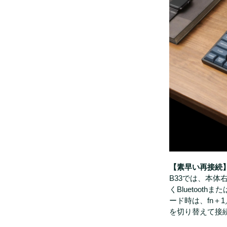
【素早い再接続
B33では、本
くBluetooth
ード時は、fn＋
を切り替えて接