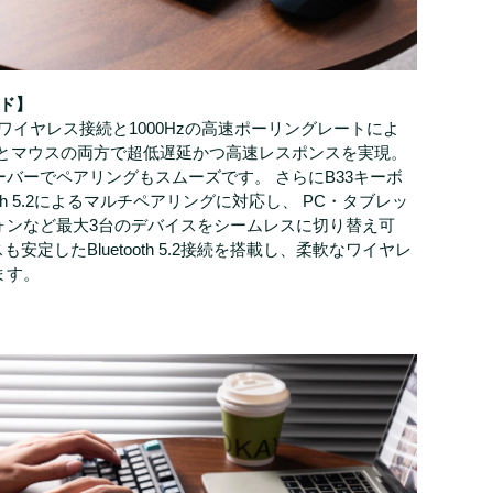
ード】
Hzワイヤレス接続と1000Hzの高速ポーリングレートによ
ドとマウスの両方で超低遅延かつ高速レスポンスを実現。
レシーバーでペアリングもスムーズです。 さらにB33キーボ
ooth 5.2によるマルチペアリングに対応し、 PC・タブレッ
ォンなど最大3台のデバイスをシームレスに切り替え可
スも安定したBluetooth 5.2接続を搭載し、柔軟なワイヤレ
ます。