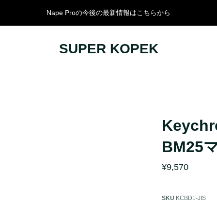
Nape Proの今後の最新情報はこちらから
SUPER KOPEK
サリー
KEYCHRON
オーディオ
Nape Pro
スピーカー
ルキーボード
コラボレーション
イヤホン・ヘ
キーボード
HEシリーズ
DAP
ルキーボード
Q Ultra 8K
DAC/アンプ
Keych
ード
Q Max
オーディオア
BM2
K Max
V Max
¥9,570
B
ド
J
SKU
KCBD1-JIS
R