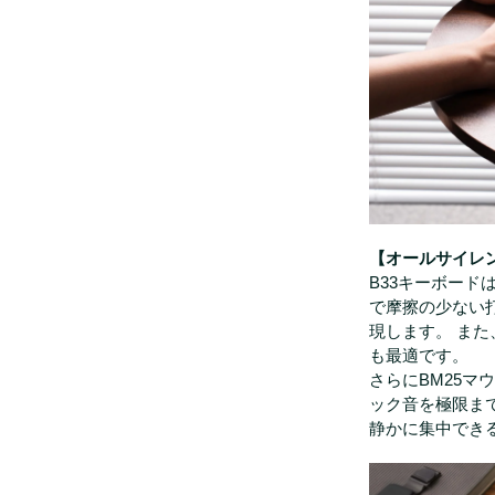
【オールサイレ
B33キーボー
で摩擦の少ない
現します。 ま
も最適です。
さらにBM25
ック音を極限ま
静かに集中でき