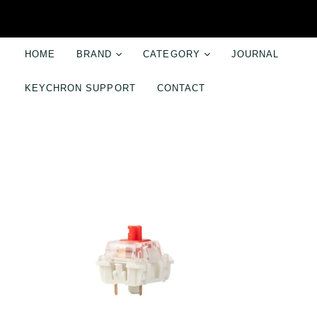
HOME
BRAND
CATEGORY
JOURNAL
スマホアクセサリー
パソコンアクセ
KEYCHRON SUPPORT
CONTACT
ABSOLUTE
ケース・プロテクター
キーボード
Audioengine
ケーブル・スタンド・リング
標準プロファイ
bitplay
スマホストラップ
シザースイッチ
Cayin
モバイルバッテリー
ロープロファイ
Craighill
カメラアクセサリー
カスタムキーボ
Enermax
パームレスト
Keychron
キーキャップ
ONED Majextand
スイッチ
Sangean
パソコンスタン
Shoulderpod
マウス