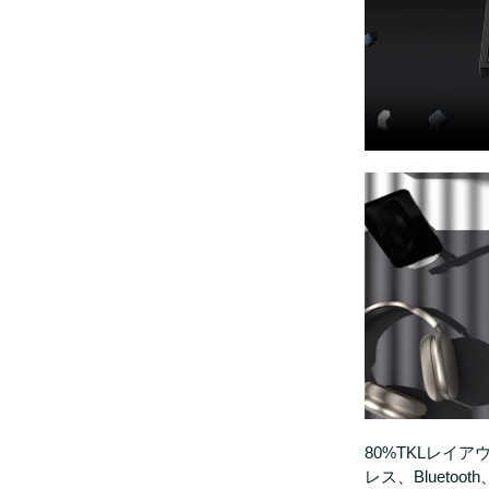
80%TKLレイアウ
レス、Blueto