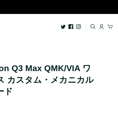
ライフスタイル
Apple Watch用アクセサリー
ッドホン
Garmin用アクセサリー
AquaSeal防水バッグ
bitplay Essentialシリーズ
on Q3 Max QMK/VIA ワ
クセサリー
bitplay Blackシリーズ
ス カスタム・メカニカル
ライフスタイルアクセサリー
バッグ
ード
イヤープラグ