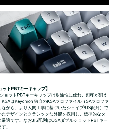
ョットPBTキーキャップ】
ブルショットPBTキーキャップは耐油性に優れ、刻印が消え
SAはKeychron 独自のKSAプロファイル（SAプロファ
しながら、より人間工学に基づいたシェイプ/US配列）で
いたデザインとクラシックな外観を採用し、標準的なタ
最適です。なおJIS配列はOSAダブルショットPBTキー
ます。