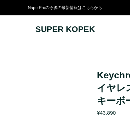
Nape Proの今後の最新情報はこちらから
SUPER KOPEK
サリー
KEYCHRON
オーディオ
コラボレーション
スピーカー
ルキーボード
HEシリーズ
イヤホン・ヘ
キーボード
Q Ultra 8K
DAP
ルキーボード
Q Max
DAC/アンプ
Keychr
ード
K Max
オーディオア
イヤレ
V Max
B
キーボ
J
¥43,890
ド
R
K QMK