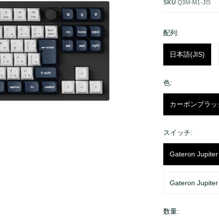
Q Pro
SKU
Q3M-M1-JIS
K Pro
配列:
V
Q
日本語(JIS)
K
色:
カーボンブラッ
スイッチ:
Gateron Jupit
Gateron Jupi
数量: