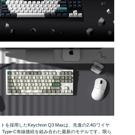
トを採用したKeychron Q3 Maxは、先進の2.4Gワイヤ
oth、Type-C有線接続を組み合わた最新のモデルです。限ら