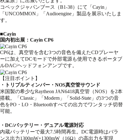
秋葉原」に出展いたします。
コペックジャパンブース（B1-38）にて「Cayin」
「UNCOMMON」「Audioengine」製品を展示いたしま
す。
■Cayin
国内初出展：Cayin CP6
CP6は、真空管を含む3つの音色を備えたCDプレーヤ
ーに加えてDCモードで外部電源も使用できるポータブ
ルDAC/ヘッドフォンアンプです。
【注目ポイント】
・トリプルティンバー・NOS真空管サウンド
米国製の希少なRaytheon JAN6418真空管（NOS）を2本
搭載。「Classic」「Modern」「Solid-State」の3つの音
色をPO・LO・Bluetoothすべての出力でワンタッチ切替
可能。
・DC/バッテリー・デュアル電源対応
内蔵バッテリーで最大7.5時間再生。DC電源時はバラ
ンス出力1300mW+1300mW（16Ω）の高出力を実現