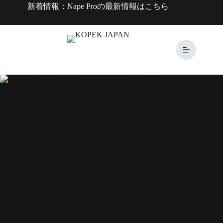
コ
新着情報：Nape Proの最新情報は
こちら
ン
テ
ン
ツ
へ
ス
キ
ッ
プ