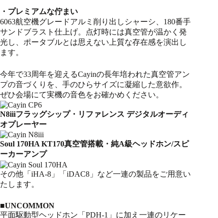
・プレミアムな佇まい
6063航空機グレードアルミ削り出しシャーシ、180番手
サンドブラスト仕上げ。点灯時には真空管が温かく発
光し、ポータブルとは思えない上質な存在感を演出し
ます。
今年で33周年を迎えるCayinの長年培われた真空管アン
プの音づくりを、手のひらサイズに凝縮した意欲作。
ぜひ会場にて実機の音色をお確かめください。
N8iiiフラッグシップ・リファレンス デジタルオーディ
オプレーヤー
Soul 170HA KT170真空管搭載・純A級ヘッドホン/スピ
ーカーアンプ
その他「iHA-8」「iDAC8」など一連の製品をご用意い
たします。
■UNCOMMON
平面駆動型ヘッドホン「PDH-1」に加え一連のリケー