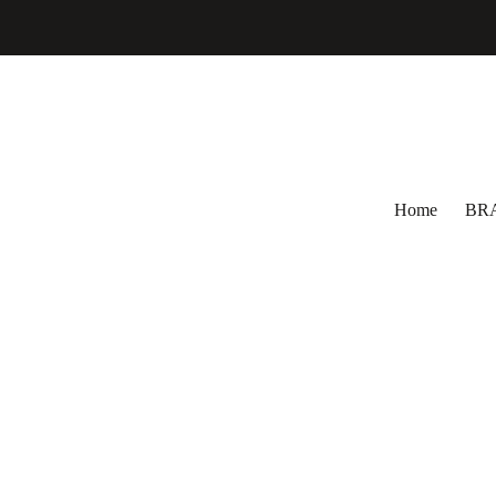
コ
ン
テ
ン
ツ
へ
ス
キ
ッ
Home
BR
プ