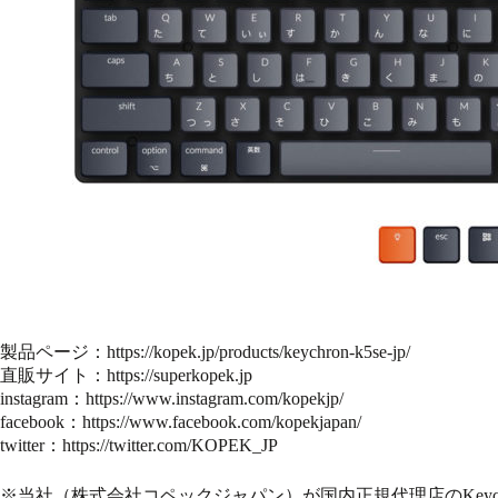
製品ページ：
https://kopek.jp/products/keychron-k5se-jp/
直販サイト：
https://superkopek.jp
instagram：
https://www.instagram.com/kopekjp/
facebook：
https://www.facebook.com/kopekjapan/
twitter：
https://twitter.com/KOPEK_JP
※当社（株式会社コペックジャパン）が国内正規代理店のKeyc