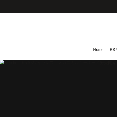
コ
ン
テ
ン
ツ
へ
ス
キ
ッ
Home
BR
プ